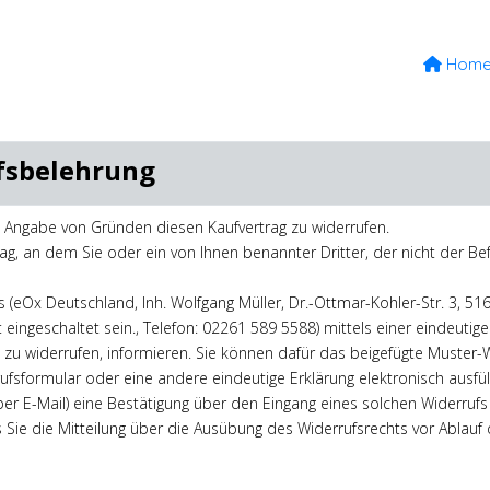
Hom
fsbelehrung
 Angabe von Gründen diesen Kaufvertrag zu widerrufen.
ag, an dem Sie oder ein von Ihnen benannter Dritter, der nicht der Bef
 (eOx Deutschland, Inh. Wolfgang Müller, Dr.-Ottmar-Kohler-Str. 3,
eingeschaltet sein.
, Telefon: 02261 589 5588) mittels einer eindeutigen
ag zu widerrufen, informieren. Sie können dafür das beigefügte Muster
ufsformular oder eine andere eindeutige Erklärung elektronisch ausfü
per E-Mail) eine Bestätigung über den Eingang eines solchen Widerrufs
s Sie die Mitteilung über die Ausübung des Widerrufsrechts vor Ablauf 