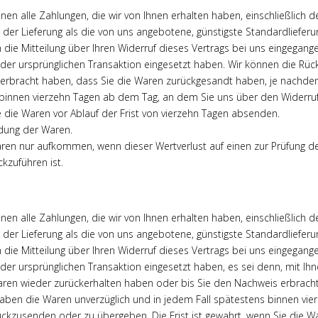
nen alle Zahlungen, die wir von Ihnen erhalten haben, einschließlich 
t der Lieferung als die von uns angebotene, günstigste Standardliefer
ie Mitteilung über Ihren Widerruf dieses Vertrags bei uns eingegangen
i der ursprünglichen Transaktion eingesetzt haben. Wir können die Rüc
erbracht haben, dass Sie die Waren zurückgesandt haben, je nachdem,
 binnen vierzehn Tagen ab dem Tag, an dem Sie uns über den Widerruf
e die Waren vor Ablauf der Frist von vierzehn Tagen absenden.
ndung der Waren.
aren nur aufkommen, wenn dieser Wertverlust auf einen zur Prüfung de
kzuführen ist.
nen alle Zahlungen, die wir von Ihnen erhalten haben, einschließlich 
t der Lieferung als die von uns angebotene, günstigste Standardliefer
ie Mitteilung über Ihren Widerruf dieses Vertrags bei uns eingegangen
 der ursprünglichen Transaktion eingesetzt haben, es sei denn, mit Ih
Waren wieder zurückerhalten haben oder bis Sie den Nachweis erbrach
 haben die Waren unverzüglich und in jedem Fall spätestens binnen v
rückzusenden oder zu übergeben. Die Frist ist gewahrt, wenn Sie die W